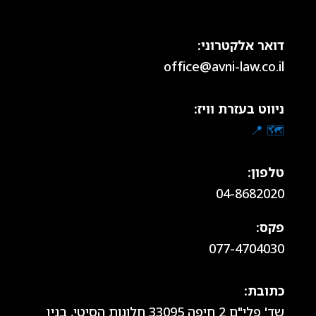
דואר אלקטרוני:
office@avni-law.co.il
ניווט בעזרת וויז:
🗺️ 📍
טלפון:
04-8682020
פקס:
077-4704030
כתובת:
שד' פלי"ם 2 חיפה 33095 חלונות הסיטי, בנין